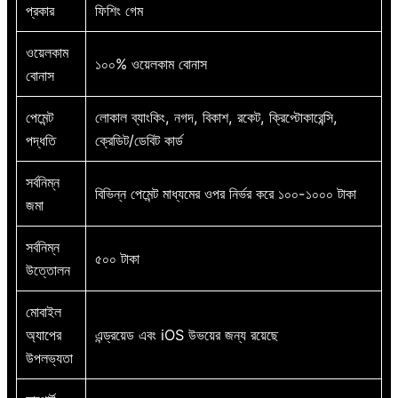
প্রকার
ফিশিং গেম
ওয়েলকাম
১০০% ওয়েলকাম বোনাস
বোনাস
পেমেন্ট
লোকাল ব্যাংকিং, নগদ, বিকাশ, রকেট, ক্রিপ্টোকারেন্সি,
পদ্ধতি
ক্রেডিট/ডেবিট কার্ড
সর্বনিম্ন
বিভিন্ন পেমেন্ট মাধ্যমের ওপর নির্ভর করে ১০০-১০০০ টাকা
জমা
সর্বনিম্ন
৫০০ টাকা
উত্তোলন
মোবাইল
অ্যাপের
এন্ড্রয়েড এবং iOS উভয়ের জন্য রয়েছে
উপলভ্যতা