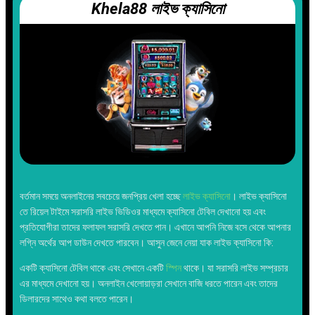
Khela88 লাইভ ক্যাসিনো
বর্তমান সময়ে অনলাইনের সবচেয়ে জনপ্রিয় খেলা হচ্ছে
লাইভ ক্যাসিনো
। লাইভ ক্যাসিনো
তে রিয়েল টাইমে সরাসরি লাইভ ভিডিওর মাধ্যমে ক্যাসিনো টেবিল দেখানো হয় এবং
প্রতিযোগীরা তাদের ফলাফল সরাসরি দেখতে পান। এখানে আপনি নিজে বসে থেকে আপনার
লগ্নি অর্থের আপ ডাউন দেখতে পারবেন। আসুন জেনে নেয়া যাক লাইভ ক্যাসিনো কি:
একটি ক্যাসিনো টেবিল থাকে এবং সেখানে একটি
স্পিন
থাকে। যা সরাসরি লাইভ সম্প্রচার
এর মাধ্যমে দেখানো হয়। অনলাইন খেলোয়াড়রা সেখানে বাজি ধরতে পারেন এবং তাদের
ডিলারদের সাথেও কথা বলতে পারেন।