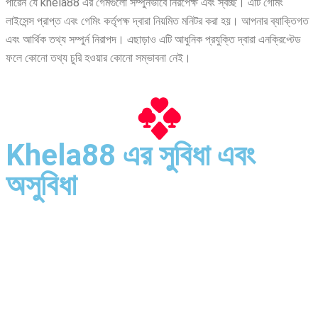
পারেন যে khela88 এর গেমগুলো সম্পুর্নভাবে নিরপেক্ষ এবং স্বচ্ছ। এটি গেমিং
লাইসেন্স প্রাপ্ত এবং গেমিং কর্তৃপক্ষ দ্বারা নিয়মিত মনিটর করা হয়। আপনার ব্যাক্তিগত
এবং আর্থিক তথ্য সম্পুর্ন নিরাপদ। এছাড়াও এটি আধুনিক প্রযুক্তি দ্বারা এনক্রিপ্টেড
ফলে কোনো তথ্য চুরি হওয়ার কোনো সম্ভাবনা নেই।
Khela88 এর সুবিধা এবং
অসুবিধা
সুবিধা
অসুবিধা
গেমের অনেক প্রকার
সবদেশে অনুমতি নেই
বিভিন্ন প্রমোশনাল অফার
উত্তোলনের পরিমান বেশি