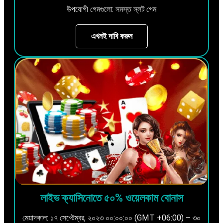
উপযোগী গেমগুলো: সমস্ত স্লট গেম
এখনই দাবি করুন
লাইভ ক্যাসিনোতে ৫০% ওয়েলকাম বোনাস
মেয়াদকাল: ১৭ সেপ্টেম্বর, ২০২৩ ০০:০০:০০ (GMT +06:00) – ৩০