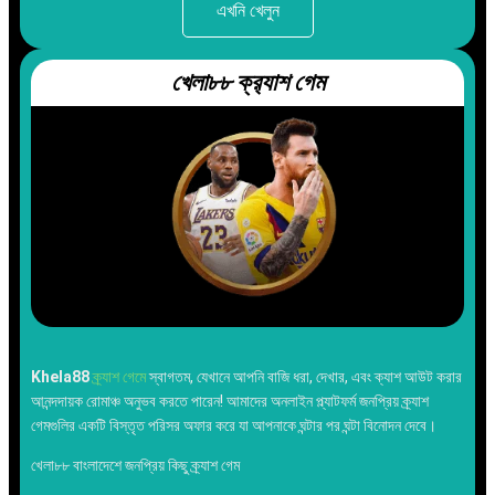
এখনি খেলুন
খেলা৮৮ ক্র‌্যাশ গেম
Khela88
ক্র্যাশ গেমে
স্বাগতম, যেখানে আপনি বাজি ধরা, দেখার, এবং ক্যাশ আউট করার
আনন্দদায়ক রোমাঞ্চ অনুভব করতে পারেন! আমাদের অনলাইন প্ল্যাটফর্ম জনপ্রিয় ক্র্যাশ
গেমগুলির একটি বিস্তৃত পরিসর অফার করে যা আপনাকে ঘন্টার পর ঘন্টা বিনোদন দেবে।
খেলা৮৮ বাংলাদেশে জনপ্রিয় কিছু ক্র্যাশ গেম