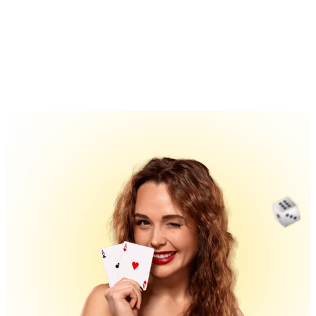
খেলোয়াড়রা নিয়মিত প্রচার, আনুগত্য পুরস্কার এবং বিশেষ টুর্নামেন্টের
সুবিধা নিতে পারে।
এখনি নিবন্ধন করুন