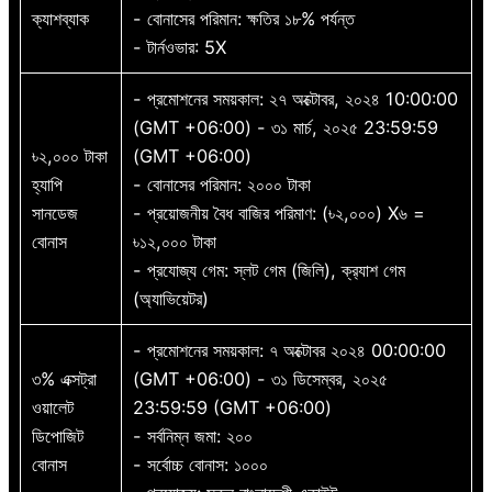
ক্যাশব্যাক
- বোনাসের পরিমান: ক্ষতির ১৮% পর্যন্ত
- টার্নওভার: 5X
- প্রমোশনের সময়কাল: ২৭ অক্টোবর, ২০২৪ 10:00:00
(GMT +06:00) - ৩১ মার্চ, ২০২৫ 23:59:59
৳২,০০০ টাকা
(GMT +06:00)
হ্যাপি
- বোনাসের পরিমান: ২০০০ টাকা
সানডেজ
- প্রয়োজনীয় বৈধ বাজির পরিমাণ: (৳২,০০০) X৬ =
বোনাস
৳১২,০০০ টাকা
- প্রযোজ্য গেম: স্লট গেম (জিলি), ক্র‌্যাশ গেম
(অ্যাভিয়েটর)
- প্রমোশনের সময়কাল: ৭ অক্টোবর ২০২৪ 00:00:00
৩% এক্সট্রা
(GMT +06:00) - ৩১ ডিসেম্বর, ২০২৫
ওয়ালেট
23:59:59 (GMT +06:00)
ডিপোজিট
- সর্বনিম্ন জমা: ২০০
বোনাস
- সর্বোচ্চ বোনাস: ১০০০