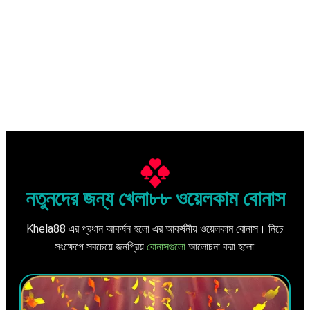
মোবাইল অ্যাপ
ওয়েগার লাগে
বিভিন্ন পেমেন্ট অপশন
কাস্টমার সাপোর্ট
নতুনদের জন্য খেলা৮৮ ওয়েলকাম বোনাস
Khela88 এর প্রধান আকর্ষন হলো এর আকর্ষনীয় ওয়েলকাম বোনাস। নিচে
সংক্ষেপে সবচেয়ে জনপ্রিয়
বোনাসগুলো
আলোচনা করা হলো: