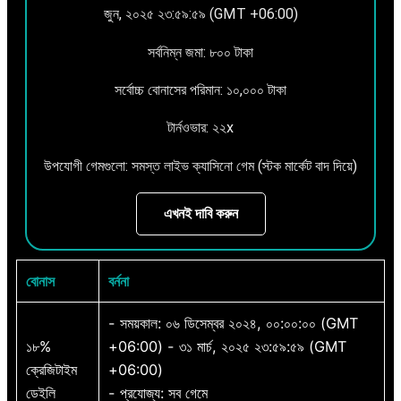
জুন, ২০২৫ ২৩:৫৯:৫৯ (GMT +06:00)
সর্বনিম্ন জমা: ৮০০ টাকা
সর্বোচ্চ বোনাসের পরিমান: ১০,০০০ টাকা
টার্নওভার: ২২x
উপযোগী গেমগুলো: সমস্ত লাইভ ক্যাসিনো গেম (স্টক মার্কেট বাদ দিয়ে)
এখনই দাবি করুন
বোনাস
বর্ননা
- সময়কাল: ০৬ ডিসেম্বর ২০২৪, ০০:০০:০০ (GMT
১৮%
+06:00) - ৩১ মার্চ, ২০২৫ ২৩:৫৯:৫৯ (GMT
ক্রেজিটাইম
+06:00)
ডেইলি
- প্রযোজ্য: সব গেমে