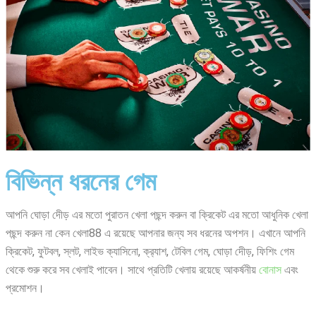
বিভিন্ন ধরনের গেম
আপনি ঘোড়া দেীড় এর মতো পুরাতন খেলা পছন্দ করুন বা ক্রিকেট এর মতো আধুনিক খেলা
পছন্দ করুন না কেন খেলা88 এ রয়েছে আপনার জন্য সব ধরনের অপশন। এখানে আপনি
ক্রিকেট, ফুটবল, স্লট, লাইভ ক্যাসিনো, ক্র‌্যাশ, টেবিল গেম, ঘোড়া দেীড়, ফিশিং গেম
থেকে শুরু করে সব খেলাই পাবেন। সাথে প্রতিটি খেলায় রয়েছে আকর্ষনীয়
বোনাস
এবং
প্রমোশন।