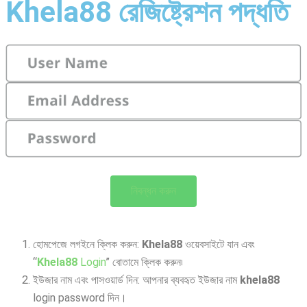
Khela88 রেজিষ্ট্রেশন পদ্ধতি
নিবন্ধন করুন
হোমপেজে লগইনে ক্লিক করুন:
Khela88
ওয়েবসাইটে যান এবং
“
Khela88
Login
” বোতামে ক্লিক করুন৷
ইউজার নাম এবং পাসওয়ার্ড দিন: আপনার ব্যবহৃত ইউজার নাম
khela88
login password দিন।