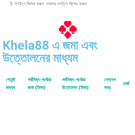
লগইনে ক্লিক করুন: তারপর লগইনে ক্লিক করুন
Khela88 এ জমা এবং
উত্তোলনের মাধ্যম
পেমেন্ট
সর্বনিম্ন-সর্বোচ্চ
সর্বনিম্ন-সর্বোচ্চ
লেনদেন
চার্জ
মাধ্যম
জমা (টাকা)
উত্তোলন (টাকা)
সময়
ব্যাংকে
২০০০ – ৫০,০০০
৩ দিন
৫০০ টাকা
০
লেনদেন
টাকা
পর্যন্ত
৩ দিন
ভিসা
২০০ টাকা
৭০০-৩০,০০০ টাকা
০
পর্যন্ত