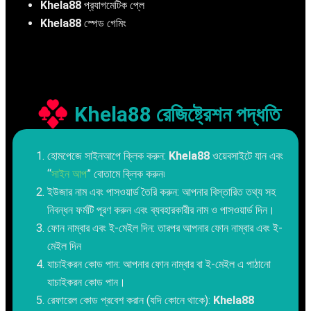
Khela88
প্র‌্যাগমেটিক প্লে
Khela88
স্পেড গেমিং
Khela88 রেজিষ্ট্রেশন পদ্ধতি
হোমপেজে সাইনআপে ক্লিক করুন:
Khela88
ওয়েবসাইটে যান এবং
“
সাইন আপ
” বোতামে ক্লিক করুন৷
ইউজার নাম এবং পাসওয়ার্ড তৈরি করুন: আপনার বিস্তারিত তথ্য সহ
নিবন্ধন ফর্মটি পূরণ করুন এবং ব্যবহারকারীর নাম ও পাসওয়ার্ড দিন।
ফোন নাম্বার এবং ই-মেইল দিন: তারপর আপনার ফোন নাম্বার এবং ই-
মেইল দিন
যাচাইকরন কোড পান: আপনার ফোন নাম্বার বা ই-মেইল এ পাঠানো
যাচাইকরন কোড পান।
রেফারেল কোড প্রবেশ করান (যদি কোনে থাকে):
Khela88