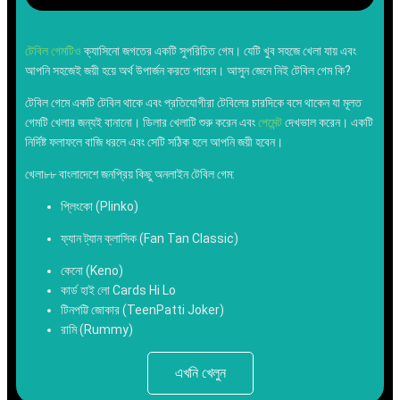
টেবিল গেমটিও
ক্যাসিনো জগতের একটি সুপরিচিত গেম। যেটি খুব সহজে খেলা যায় এবং
আপনি সহজেই জয়ী হয়ে অর্থ উপার্জন করতে পারেন। আসুন জেনে নিই টেবিল গেম কি?
টেবিল গেমে একটি টেবিল থাকে এবং প্রতিযোগীরা টেবিলের চারদিকে বসে থাকেন যা মূলত
গেমটি খেলার জন্যই বানানো। ডিলার খেলাটি শুরু করেন এবং
পেমেন্ট
দেখভাল করেন। একটি
নির্দিষ্ট ফলাফলে বাজি ধরলে এবং সেটি সঠিক হলে আপনি জয়ী হবেন।
খেলা৮৮ বাংলাদেশে জনপ্রিয় কিছু অনলাইন টেবিল গেম:
প্লিংকো (Plinko)
ফ্যান ট্যান ক্লাসিক (Fan Tan Classic)
কেনো (Keno)
কার্ড হাই লো Cards Hi Lo
টিনপট্টি জোকার (TeenPatti Joker)
রামি (Rummy)
এখনি খেলুন