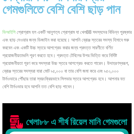
গেমগুলিতে বেশি বেশি ছাড় পান
ভিআইপি
প্রোগ্রাম হল একটি আনুগত্য প্রোগ্রাম যা খেল88 সদস্যদের বিভিন্ন পুরষ্কার
এবং ছাড় দেওয়ার জন্য ডিজাইন করা হয়েছে। আপনি ব্রোঞ্জ স্তরের সদস্য হিসাবে শুরু
করবেন এবং একটি উচ্চ স্তরে আপগ্রেড করার জন্য প্রদত্ত সারণীতে বর্ণিত
প্রয়োজনীয়তাগুলি পূরণ করতে হবে। প্রদত্ত টেবিলের উপর ভিত্তি করে নির্দিষ্ট
প্রয়োজনীয়তা পূরণ করে সদস্যরা উচ্চ স্তরে আপগ্রেড করতে পারেন। উদাহরণস্বরূপ,
ব্রোঞ্জ স্তরের সদস্যরা যারা মোট ৳৫,০০০ বা তার বেশি জমা করে এবং ৳৫০,০০০
টার্নওভারে পৌঁছায় তারা স্বয়ংক্রিয়ভাবে সিলভার স্তরে আপগ্রেড হবে। আপনার যত
বেশি টার্নওভার হবে আপনি তত বেশি ছাড় পাবেন।
খেলা৮৮ এ শীর্ষ রিয়েল মানি গেমগুলো