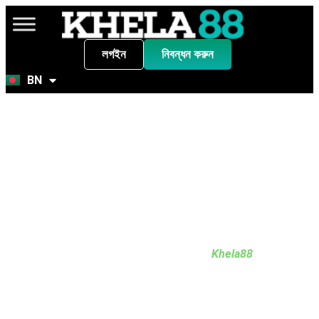
লগইন
নিবন্ধন করুন
BN
EN
Khela88 – বাংলাদেশের সেরা
অনলাইন ক্যাসিনো | ১০০% ওয়েলকাম
বোনাস
Khela88
একটি অনলাইন ক্যাসিনো যা সারা বিশ্বের খেলোয়াড়দের
জন্য রোমাঞ্চকর গেম এবং উত্তেজনাপূর্ণ প্রমোশন অফার করে। এর
মসৃণ এবং ব্যবহারকারী-বান্ধব ইন্টারফেসের সাথে,
Khela88
একটি
নিরবচ্ছিন্ন গেমিং অভিজ্ঞতা প্রদান করে যা খেলোয়াড়দের আরও ফিরিয়ে
আনে। খেলা৮৮ এ নতুন সদস্যদের ১০০% ওয়েলকাম বোনাসের মতো
একটি উদার সাইন-আপ বোনাস দিয়ে স্বাগত জানানো হয়, যখন বিদ্যমান