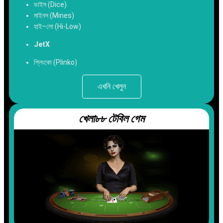
ডাইস (Dice)
মাইনস (Mines)
হাই–লো (Hi-Low)
JetX
প্লিংকো (Plinko)
এখনি খেলুন
খেলা৮৮ টেবিল গেম