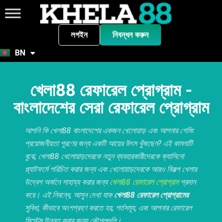
লগইন
নিবন্ধন করুন
BN
EN
খেলা88 রেফারেল প্রোগ্রাম -
বাংলাদেশের সেরা রেফারেল প্রোগ্রাম
আপনি কি খেলা88 বাংলাদেশের একজন খেলোয়াড় এবং আপনার গেমিং
প্রয়োজনীয়তা পূরণের জন্য একটি আয়ের উৎস খুঁজছেন? এই কামনাটি
বুঝে, খেলা88 খেলোয়াড়দেরকে নতুন ব্যবহারকারীদেরকে ক্যাসিনো
প্ল্যাটফর্মে পরিচিত করার জন্য এবং খেলোয়াড়দেরকে আরও বিকল্প খেলার
উদ্বেগ অর্জনে সাহায্য করার জন্য
খেলা88 রেফারেল প্রোগ্রাম
প্রদান
করে। এই নিবন্ধে, আসুন দেখা যাক
খেলা88 রেফারেল প্রোগ্রামের
সুবিধা, কীভাবে অংশগ্রহণ করতে হয়, শর্তসমূহ, এবং আপনার রেফারেল
সিস্টেম উন্নত করার জন্য কৌশলগুলি।