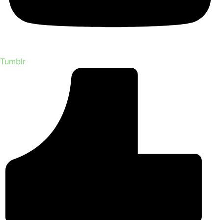
Tumblr