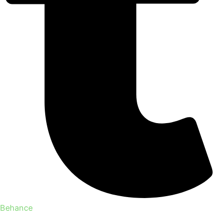
Behance