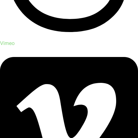
Vimeo