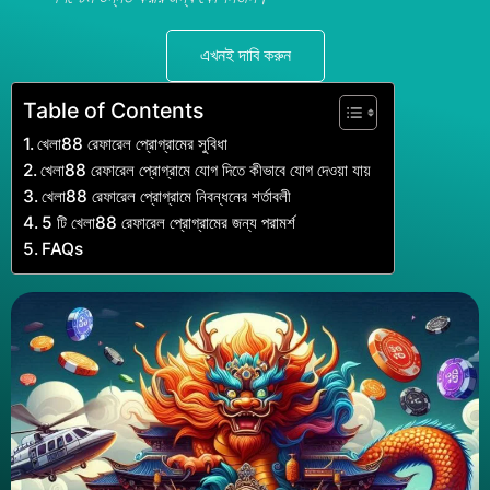
এখনই দাবি করুন
Table of Contents
খেলা88 রেফারেল প্রোগ্রামের সুবিধা
খেলা88 রেফারেল প্রোগ্রামে যোগ দিতে কীভাবে যোগ দেওয়া যায়
খেলা88 রেফারেল প্রোগ্রামে নিবন্ধনের শর্তাবলী
5 টি খেলা88 রেফারেল প্রোগ্রামের জন্য পরামর্শ
FAQs