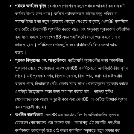
গ্রাহক অর্জনের বৃদ্ধি
: রেফারেল প্রোগ্রাম নতুন গ্রাহক আকর্ষণ করার একটি
কার্যকর উপায় হতে পারে। বর্তমান গ্রাহকদেরকে তাদের বন্ধু, পরিবার বা
সহযোগীদের উপর নতুন গ্রাহকের নেতৃত্ব দেওয়ার মাধ্যমে, খেলা88 ক্যাসিনো
তার বেটিং নেটওয়ার্কটি প্রসারিত করতে পারে এবং সম্ভাব্য গ্রাহকদের পৌরাণিক
ক্যাসিনো সহজে যেমন খেলা88 এমন প্ল্যাটফর্মের সাথে শুরু করতে চান তা
জানতে হয়না। পরিচিতদের প্রস্তুতি করে প্ল্যাটফর্মের বিশ্বস্ততা আরও
বাড়ায়।
গ্রাহক বিশ্বাসের এবং আন্তরিকতা
: প্রতিযোগী ব্যাজগুলির জন্য আকর্ষণীয়
পুরস্কার পেয়ে, খেলোয়াড়রা আরও খেলা88 ক্যাসিনোতে আত্মস্থিতি বিধা বৃদ্ধি
পেয়ে। এই পুরস্কার নগদ, রিলোড বোনাস, ফ্রি স্পিন, ক্যাশব্যাক ইত্যাদি
থাকতে পারে, নিশ্চায়তই বেটিং কেনার সাথে সাথে খেলোয়াড়দের ব্যাবহার ব্যাংক
একাউন্টে উত্তোলন করার জন্য অপেক্ষা করতে হবে। প্রাপ্ত সুবিধা
খেলোয়াড়দেরকে আরও অনুরাগী করে এবং খেলা88 এর বেটিং
নেটওয়ার্ক প্রসার
করার প্রচেষ্টা বাড়ায়।
অর্থহীন বাজারিকতা
: খেলা88 এর অন্যান্য বিপণন অভিযানগুলির তুলনায়,
রেফারেল প্রোগ্রামের খরচ অনেক কম। আরোপড় এই মার্কেটিং পদ্ধতির
কার্যক্ষমতা গুরুত্বপূর্ণ হয়ে ওঠে কারণ ক্যাসিনো শুধুমাত্র নতুন রেফার করা