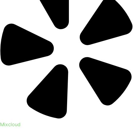
Mixcloud