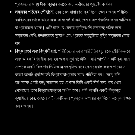
গ্রাহকদের জন্য টাকা প্রদান করতে হয়, অর্থায়নের প্রচেষ্টা কার্যকর।
লক্ষ্যবহু পাঠকের পৌঁছানো
: রেফারেল সাধারণত ক্যাসিনো খেলার জন্য পরিচিত
ব্যক্তিদের থেকে আসে এবং আসলেই বা এই খেলার অপশনগুলির জন্য আস্থির
বা প্রয়োজন থাকে। এটি মানে যে রেফার ব্যক্তিগুলি লক্ষ্যবহু পাঠক হতে
সম্ভাবনা বেশি, রুপান্তরের সুযোগ এবং গ্রাহক সন্তুষ্টিতে বৃদ্ধি সম্ভাবনা বেড়ে
যায়।
বিশ্বস্ততা এবং বিশ্বাসীয়তা
: পরিচিতদের দ্বারা পরিচিতির সূচনাকে মৌলিকভাবে
এবং অধিক বিশ্বাসীয় করা হয় অক্ষর-মুখ মার্কেটিং। যদি আপনি একটি ক্যাসিনো
সম্পর্কে একটি বিজ্ঞাপন ভিডিও এক্সক্লুসিভ করে কেন স্ক্রোল করতে পারেন না
কারণ আপনি প্ল্যাটফর্মের বিশ্বাসযোগ্যতার সাথে পরিচিত নন। তবে, যদি
আপনাকে একটি বন্ধু সাজানো হয় যেখানে তিনি একটি দীর্ঘ সময় ধরে খেলা
খেলেছেন, তবে বিশ্বাসযোগ্যতা অধিক হবে। যদি আপনি একটি বিশ্বস্ত
ক্যাসিনো চান, তাহলে এটি একটি ভাল প্রস্তাব আপনার ক্যাসিনো অন্বেষণ শুরু
করার জন্য।