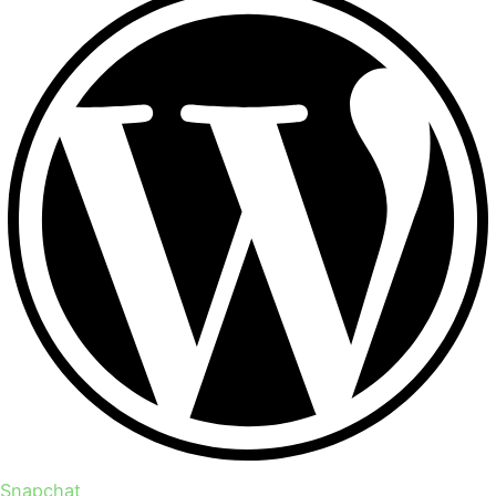
Snapchat