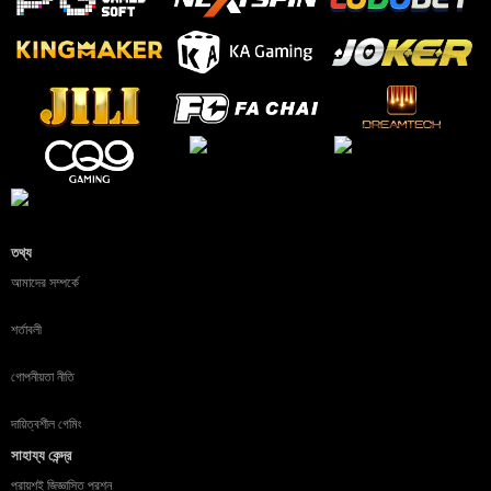
তথ্য
আমাদের সম্পর্কে
শর্তাবলী
গোপনীয়তা নীতি
দায়িত্বশীল গেমিং
সাহায্য কেন্দ্র
প্রায়শই জিজ্ঞাসিত প্রশ্ন