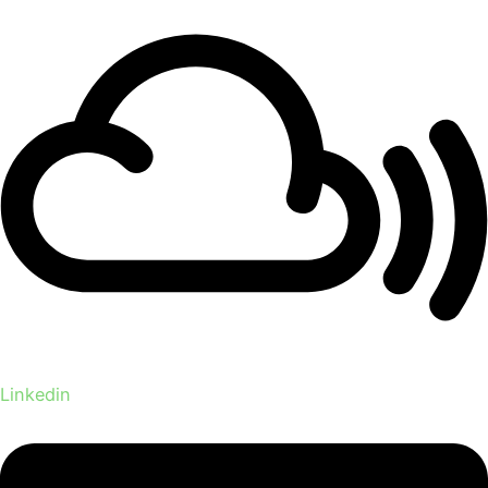
Linkedin