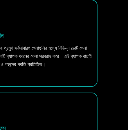
ান
প্রমুখ সর্বসাধারণ খেলাগুলির মধ্যে বিভিন্ন ছোট খেলা
একটি ব্যাপক ধরনের খেলা সরবরাহ করে। এই ব্যাপক বাছাই
ও পছন্দের প্রতি প্রতিষ্ঠিত।
ফেস