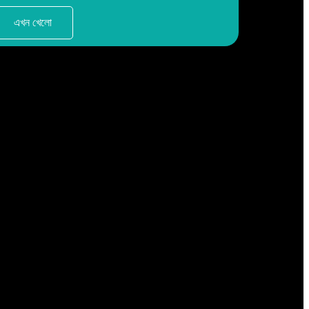
এখন খেলো