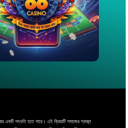
ার একটি পদ্ধতি হতে পারে। এই ক্রিয়াটি সমাজের স্বাস্থ্য