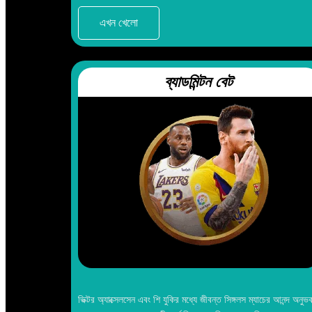
এখন খেলো
ব্যাডমিন্টন বেট
ভিক্টর অ্যাক্সেলসেন এবং শি যুকির মধ্যে জীবন্ত সিঙ্গলস ম্যাচের আনন্দ অনুভ