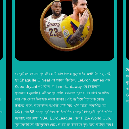
2
বাস্কেটবল ফ্যানরা প্রায়ই কোর্টে আশ্চর্যজনক মুহূর্তগুলির অপরিচিত নয়, সেই
ফ্
হল Shaquille O’Neal এর প্রধান রিবাউন্ড, LeBron James এবং
পৃ
Kobe Bryant এর স্টীল, বা Tim Hardaway এর সিগনেচার
পর
ক্রসওভার মুভগুলি। এই অবস্থানগুলি ফ্যানদের প্রত্যাশার সাথে আকর্ষিত
G
ণ।
করে এবং খেলার উত্সাহকে আরো বাড়ান। এই প্রতিযোগিতামূলক খেলার
আ
উত্সাহের সাথে, বাস্কেটবল সংশ্লিষ্ট বেটিং বিকল্পগুলি আরো আকর্ষণীয় হয়ে
বা
উঠে। খেলা88 সমস্ত প্রসিদ্ধ প্রতিযোগিতার জন্য বিশ্বব্যাপী প্রতিযোগিতা
সরবরাহ করে যেমন NBA, EuroLeague, এবং FIBA World Cup,
ব্যবহারকারীদের বাস্কেটবল বেটিং জগতে মন উল্লাসে লুব্ধ হতে সাহায্য করে।