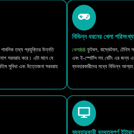
বিভিন্ন ধরনের খেলা পরিসংখ্য
 পাবলিক তথ্য প্রযুক্তির উন্নতি
খেলা88
ফুটবল, বাস্কেটবল, টেনিস সহ 
 সুযোগ সরবরাহ করে। এটা মানে যে
এবং ই-স্পোর্টস সহ বেটিং এর জন্য 
রতিম সুবিধা এবং উত্তেজনা সরবরাহ
ব্যবহারকারীদের মধ্যে বিভিন্ন আগ্রহ 
ব্যবহারকারী বন্ধুত্বপূর্ণ ইন্টার