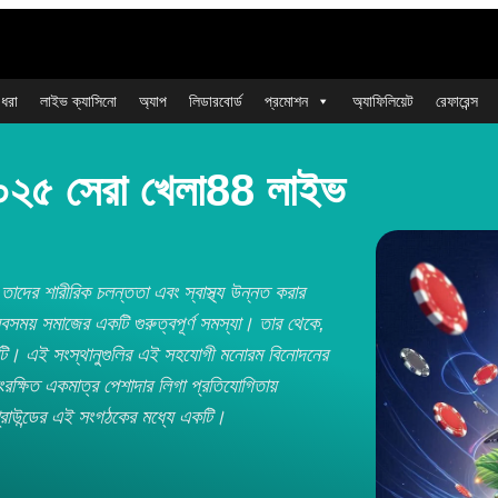
 ধরা
লাইভ ক্যাসিনো
অ্যাপ
লিডারবোর্ড
প্রমোশন
অ্যাফিলিয়েট
রেফারেন্স
 ২০২৫ সেরা খেলা88 লাইভ
তাদের শারীরিক চলন্ততা এবং স্বাস্থ্য উন্নত করার
বসময় সমাজের একটি গুরুত্বপূর্ণ সমস্যা। তার থেকে,
ি। এই সংস্থানুগুলির এই সহযোগী মনোরম বিনোদনের
সংরক্ষিত একমাত্র পেশাদার লিগা প্রতিযোগিতায়
রাউন্ডের এই সংগঠকের মধ্যে একটি।